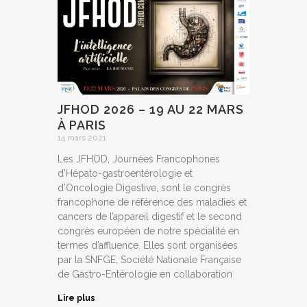
JFHOD 2026 – 19 AU 22 MARS
À PARIS
14 mars 2021
Les JFHOD, Journées Francophones
d’Hépato-gastroentérologie et
d’Oncologie Digestive, sont le congrès
francophone de référence des maladies et
cancers de l’appareil digestif et le second
congrès européen de notre spécialité en
termes d’affluence. Elles sont organisées
par la SNFGE, Société Nationale Française
de Gastro-Entérologie en collaboration
Lire plus