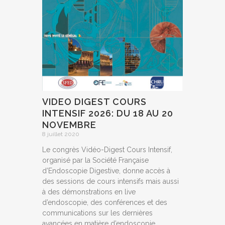
VIDEO DIGEST COURS
INTENSIF 2026: DU 18 AU 20
NOVEMBRE
8 juillet 2020
Le congrès Vidéo-Digest Cours Intensif,
organisé par la Société Française
d’Endoscopie Digestive, donne accès à
des sessions de cours intensifs mais aussi
à des démonstrations en live
d’endoscopie, des conférences et des
communications sur les dernières
avancées en matière d’endoscopie