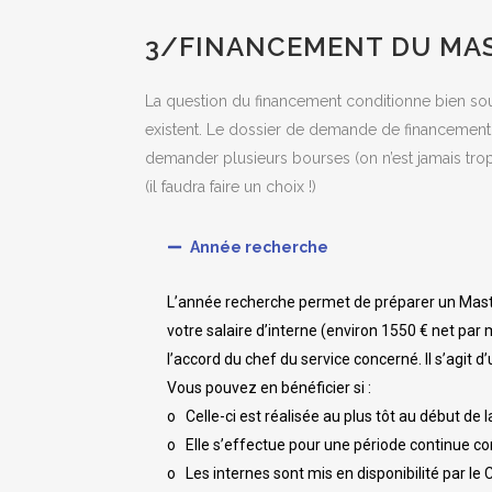
3/FINANCEMENT DU MAS
La question du financement conditionne bien souv
existent. Le dossier de demande de financement e
demander plusieurs bourses (on n’est jamais tro
(il faudra faire un choix !)
Année recherche
L’année recherche permet de préparer un Master 2
votre salaire d’interne (environ 1550 € net par
l’accord du chef du service concerné. Il s’agit 
Vous pouvez en bénéficier si :
o Celle-ci est réalisée au plus tôt au début de 
o Elle s’effectue pour une période continue c
o Les internes sont mis en disponibilité par l