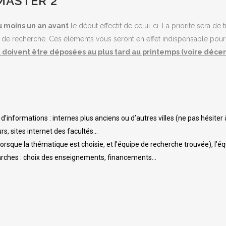
MASTER 2
au moins un an avant
le début effectif de celui-ci. La priorité sera de
on de recherche. Ces éléments vous seront en effet indispensable pou
oivent être déposées au plus tard au printemps (voire décem
es d’informations : internes plus anciens ou d’autres villes (ne pas hésiter 
urs, sites internet des facultés…
orsque la thématique est choisie, et l’équipe de recherche trouvée), l
marches : choix des enseignements, financements…