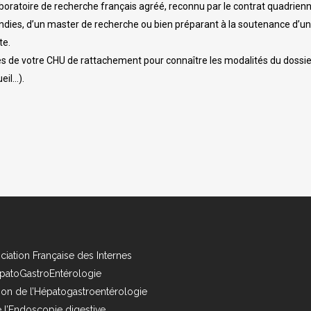
ratoire de recherche français agréé, reconnu par le contrat quadriennal
dies, d’un master de recherche ou bien préparant à la soutenance d’un
te.
de votre CHU de rattachement pour connaître les modalités du dossier à
eil…).
ciation Française des Internes
patoGastroEntérologie
ion de l’Hépatogastroentérologie
e l’Endoscopie digestive