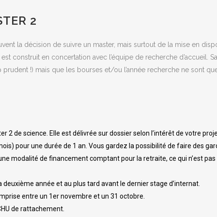
TER 2
ent la décision de suivre un master, mais surtout de la mise en disp
st construit en concertation avec l’équipe de recherche d’accueil. Sa
p prudent !) mais que les bourses et/ou l’année recherche ne sont qu
 de science. Elle est délivrée sur dossier selon l’intérêt de votre proj
 mois) pour une durée de 1 an. Vous gardez la possibilité de faire des 
d’une modalité de financement comptant pour la retraite, ce qui n’est pas
la deuxième année et au plus tard avant le dernier stage d’internat.
omprise entre un 1er novembre et un 31 octobre.
e CHU de rattachement.