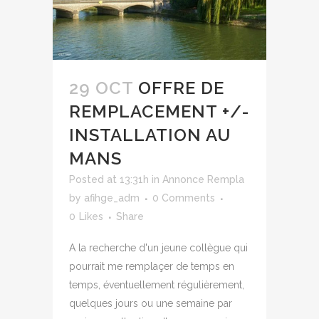
29 OCT
OFFRE DE
REMPLACEMENT +/-
INSTALLATION AU
MANS
Posted at 13:31h
in
Annonce Rempla
by
afihge_adm
0 Comments
0
Likes
Share
A la recherche d'un jeune collègue qui
pourrait me remplaçer de temps en
temps, éventuellement régulièrement,
quelques jours ou une semaine par