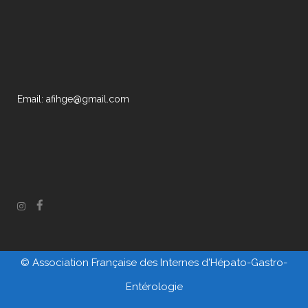
Email: afihge@gmail.com
© Association Française des Internes d'Hépato-Gastro-
Entérologie