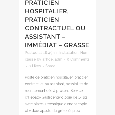
PRATICIEN
HOSPITALIER,
PRATICIEN
CONTRACTUEL OU
ASSISTANT –
IMMÉDIAT – GRASSE
Posted at 18:49h
in
Installation
,
Non
classé
by
afihge_adm
0 Comments
0
Likes
Share
Poste de praticien hospitalier, praticien
contractuel ou assistant, possibilité de
recrutement dès à présent. Service
d’Hépato-Gastroentérologie de 14 lits
avec plateau technique d’endoscopie
et vidéocapsule du grêle, équipe