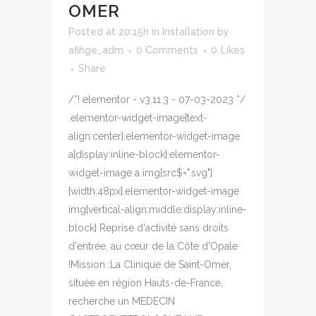
OMER
Posted at 20:15h
in
Installation
by
afihge_adm
0 Comments
0
Likes
Share
/*! elementor - v3.11.3 - 07-03-2023 */
.elementor-widget-image{text-
align:center}.elementor-widget-image
a{display:inline-block}.elementor-
widget-image a img[src$=".svg"]
{width:48px}.elementor-widget-image
img{vertical-align:middle;display:inline-
block} Reprise d'activité sans droits
d'entrée, au cœur de la Côte d'Opale
!Mission :La Clinique de Saint-Omer,
située en région Hauts-de-France,
recherche un MEDECIN