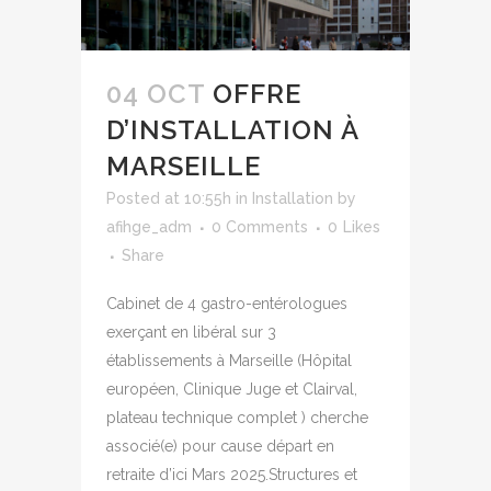
04 OCT
OFFRE
D’INSTALLATION À
MARSEILLE​
Posted at 10:55h
in
Installation
by
afihge_adm
0 Comments
0
Likes
Share
Cabinet de 4 gastro-entérologues
exerçant en libéral sur 3
établissements à Marseille (Hôpital
européen, Clinique Juge et Clairval,
plateau technique complet ) cherche
associé(e) pour cause départ en
retraite d’ici Mars 2025.Structures et