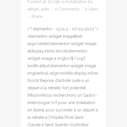
Posted at 20:29h
in
Installation
by
afihge_adm
0 Comments
0
Likes
Share
/*! elementor - v3.11.3 - 07-03-2023 */
.elementor-widget-image{text-
align:center}.elementor-widget-image
a{display:inline-block}.elementor-
widget-image a img[src$=".svg"]
{width:48px}.elementor-widget-image
img{vertical-align:middle;display:inline-
block} Reprise d'activité suite à un
départ à la retraite, fort potentiel
!MissionNous recherchons un Gastro-
entérologue h/f pour une installation
en libéral pour succéder à un départ à
la retraite à l'Hôpital Privé Saint-
Claude à Saint Quentin (02)Acteur