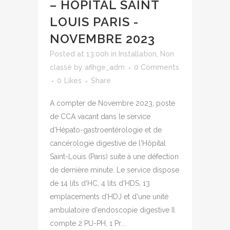
– HÔPITAL SAINT
LOUIS PARIS -
NOVEMBRE 2023
Posted at 13:00h
in
Installation
,
Non
classé
by
afihge_adm
0 Comments
0
Likes
Share
A compter de Novembre 2023, poste
de CCA vacant dans le service
d'Hépato-gastroentérologie et de
cancérologie digestive de l'Hôpital
Saint-Louis (Paris) suite à une défection
de dernière minute. Le service dispose
de 14 lits d'HC, 4 lits d'HDS, 13
emplacements d'HDJ et d'une unité
ambulatoire d'endoscopie digestive Il
compte 2 PU-PH, 1 Pr...