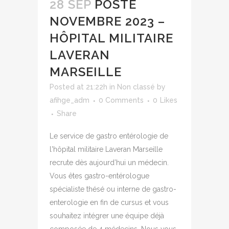
28 SEP
POSTE
NOVEMBRE 2023 –
HÔPITAL MILITAIRE
LAVERAN
MARSEILLE
Posted at 21:22h
in
Non classé
by
afihge_adm
0 Comments
0
Likes
Share
Le service de gastro entérologie de
l'hôpital militaire Laveran Marseille
recrute dès aujourd’hui un médecin.
Vous êtes gastro-entérologue
spécialiste thésé ou interne de gastro-
enterologie en fin de cursus et vous
souhaitez intégrer une équipe déjà