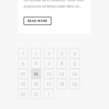
composée de 4 médecins. Nous vous
proposons un temps plein dans un...
READ MORE
1
2
3
4
5
6
7
8
9
10
11
12
13
14
15
16
17
18
19
20
21