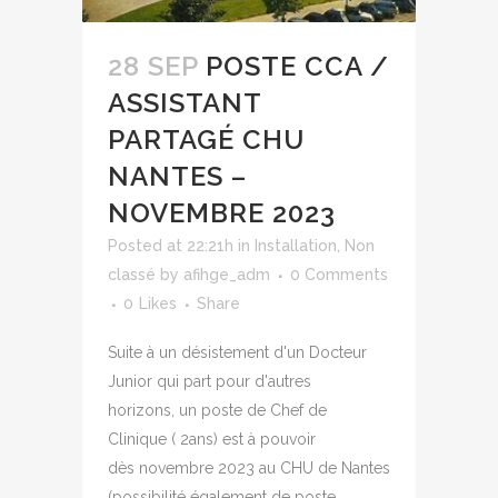
28 SEP
POSTE CCA /
ASSISTANT
PARTAGÉ CHU
NANTES –
NOVEMBRE 2023
Posted at 22:21h
in
Installation
,
Non
classé
by
afihge_adm
0 Comments
0
Likes
Share
Suite à un désistement d'un Docteur
Junior qui part pour d'autres
horizons, un poste de Chef de
Clinique ( 2ans) est à pouvoir
dès novembre 2023 au CHU de Nantes
(possibilité également de poste