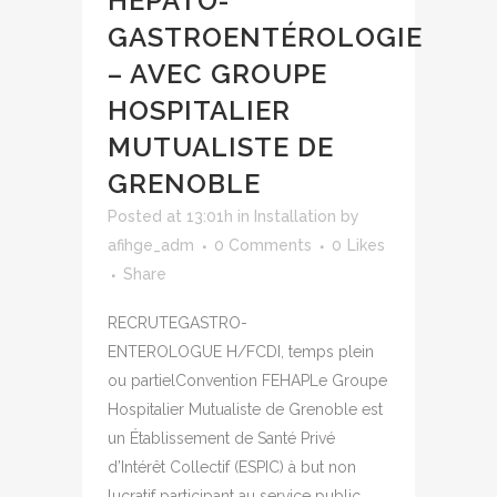
HÉPATO-
GASTROENTÉROLOGIE
– AVEC GROUPE
HOSPITALIER
MUTUALISTE DE
GRENOBLE
Posted at 13:01h
in
Installation
by
afihge_adm
0 Comments
0
Likes
Share
RECRUTEGASTRO-
ENTEROLOGUE H/FCDI, temps plein
ou partielConvention FEHAPLe Groupe
Hospitalier Mutualiste de Grenoble est
un Établissement de Santé Privé
d’Intérêt Collectif (ESPIC) à but non
lucratif participant au service public