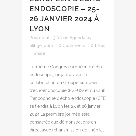
ENDOSCOPIE – 25-
26 JANVIER 2024 À
LYON
Posted at 13:01h
in
Agenda
by
afihge_adm
0 Comments
0
Likes
Share
Le 10ème Congrès européen d’écho
endoscopie, organisé avec la
collaboration du Groupe européen
d’échoendoscopie (EGEUS) et du Club
Francophone d’écho endoscopie (CFE)
se tiendra à Lyon les 25 et 26 janvier
2024.La première journée sera
consacrée aux démonstrations en
direct avec retransmission de l'hôpital