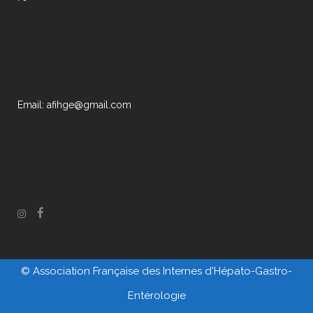
Email: afihge@gmail.com
© Association Française des Internes d'Hépato-Gastro-
Entérologie