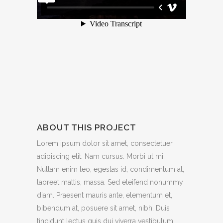
ABOUT THIS PROJECT
Lorem ipsum dolor sit amet, consectetuer
adipiscing elit. Nam cursus. Morbi ut mi.
Nullam enim leo, egestas id, condimentum at,
laoreet mattis, massa. Sed eleifend nonummy
diam. Praesent mauris ante, elementum et,
bibendum at, posuere sit amet, nibh. Duis
tincidunt lectus quis dui viverra vestibulum.