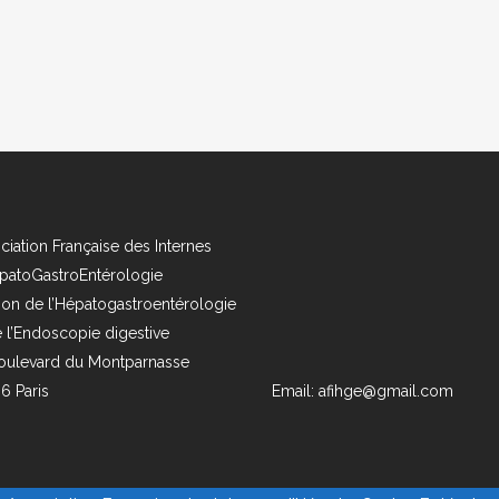
ciation Française des Internes
patoGastroEntérologie
ion de l’Hépatogastroentérologie
e l’Endoscopie digestive
oulevard du Montparnasse
6 Paris
Email: afihge@gmail.com