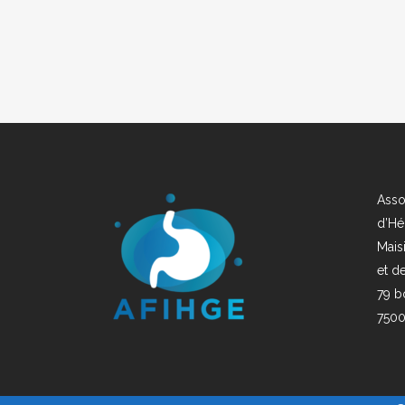
Asso
d’Hé
Mais
et d
79 b
7500