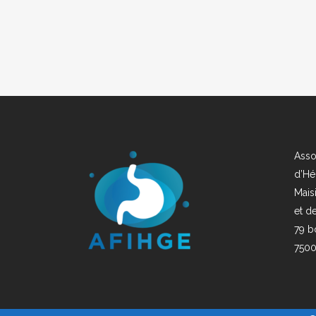
Asso
d’Hé
Mais
et d
79 b
7500