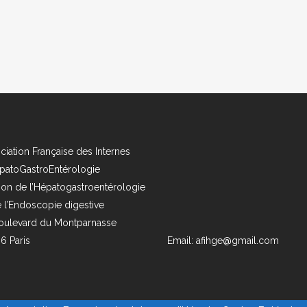
ciation Française des Internes
patoGastroEntérologie
ion de l’Hépatogastroentérologie
e l’Endoscopie digestive
oulevard du Montparnasse
6 Paris
Email: afihge@gmail.com