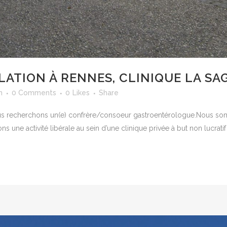
LATION À RENNES, CLINIQUE LA SA
m
0 Comments
0
Likes
Share
e, nous recherchons un(e) confrère/consoeur gastroentérologue.Nous 
une activité libérale au sein d’une clinique privée à but non lucrati