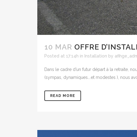
10 MAR
OFFRE D’INSTAL
Posted at 17:14h
in
Installation
by
afihge_ad
Dans le cadre d’un futur départ à la retrait
(sympas, dynamiques….et modestes ), nous avons 
READ MORE