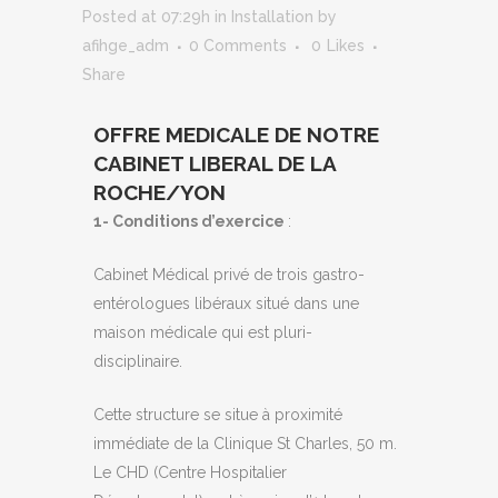
Posted at 07:29h
in
Installation
by
afihge_adm
0 Comments
0
Likes
Share
OFFRE MEDICALE DE NOTRE
CABINET LIBERAL DE LA
ROCHE/YON
1- Conditions d’exercice
:
Cabinet Médical privé de trois gastro-
entérologues libéraux situé dans une
maison médicale qui est pluri-
disciplinaire.
Cette structure se situe à proximité
immédiate de la Clinique St Charles, 50 m.
Le CHD (Centre Hospitalier