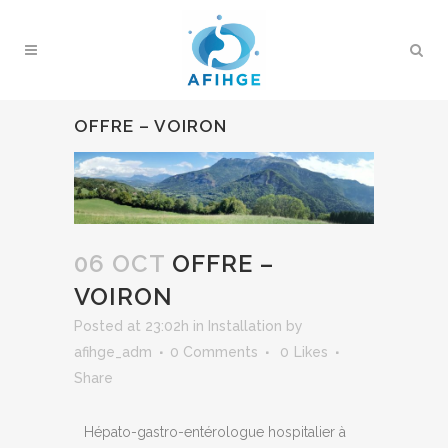
OFFRE – VOIRON
06 OCT
OFFRE –
VOIRON
Posted at 23:02h
in
Installation
by
afihge_adm
0 Comments
0
Likes
Share
Hépato-gastro-entérologue hospitalier à