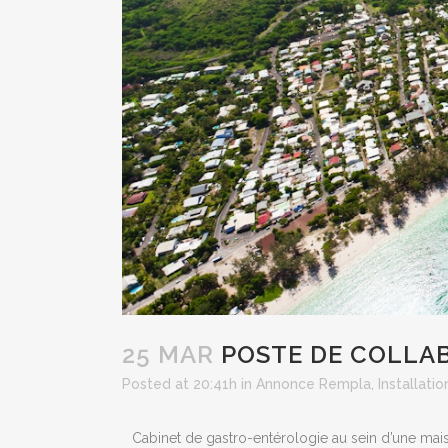
25 MAR
POSTE DE COLLA
Posted at 20:41h
in
Annonce Rempla
,
Installatio
Cabinet de gastro-entérologie au sein d’une maiso