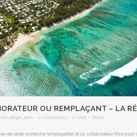
BORATEUR OU REMPLAÇANT – LA R
n
by
afihge_adm
0 Comments
0
Likes
Share
n de santé recherche remplaçant(e) et ou collaborateur/trice pour cau