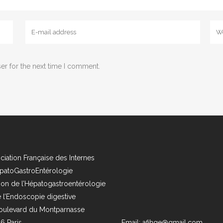
er for the next time I comment.
ciation Française des Internes
patoGastroEntérologie
ion de l’Hépatogastroentérologie
e l’Endoscopie digestive
oulevard du Montparnasse
6 Paris
Email: afihge@gmail.com