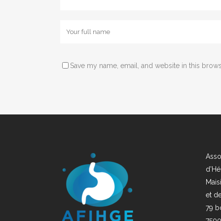
Save my name, email, and website in this brows
Asso
d’Hé
Mais
et d
79 b
7500