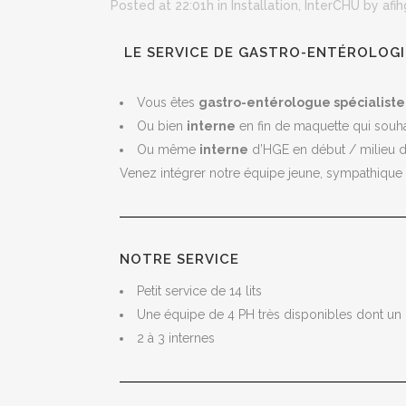
Posted at 22:01h
in
Installation
,
InterCHU
by
afi
LE SERVICE DE GASTRO-ENTÉROLOG
Vous êtes
gastro-entérologue spécialiste
Ou bien
interne
en fin de maquette qui souha
Ou même
interne
d’HGE en début / milieu de
Venez intégrer notre équipe jeune, sympathique
NOTRE SERVICE
Petit service de 14 lits
Une équipe de 4 PH très disponibles dont un mé
2 à 3 internes