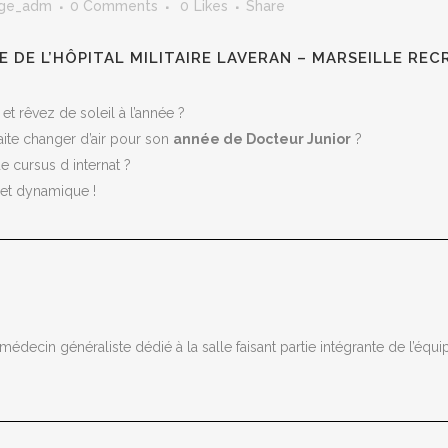
hge_adm
0 Comments
0
Likes
Share
IE DE
L’HÔPITAL MILITAIRE LAVERAN
– MARSEILLE RE
et rêvez de soleil à l’année ?
ite changer d’air pour son
année de Docteur Junior
?
 cursus d internat ?
 et dynamique !
decin généraliste dédié à la salle faisant partie intégrante de l’équi