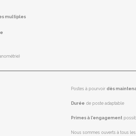
es multiples
ie
anométrie)
Postes à pourvoir
dès mainten
Durée
de poste adaptable
Primes à l’engagement
possib
Nous sommes ouverts à tous les p