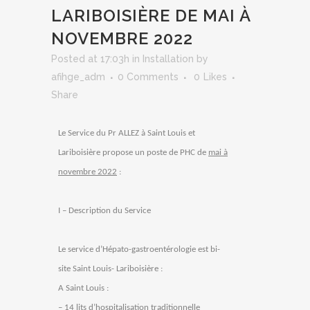
LARIBOISIÈRE DE MAI À
NOVEMBRE 2022
Posted at 17:03h
in
Installation
by
afihge_adm
0 Comments
0
Likes
Share
Le Service du Pr ALLEZ à Saint Louis et
Lariboisière propose un pos
te de PHC de
mai à
novembre 2022
:
I – Description du Service
Le service d’Hépato-gastroentérologie est bi-
site Saint Louis- Lariboisière :
A Saint Louis :
– 14 lits d’hospitalisation traditionnelle