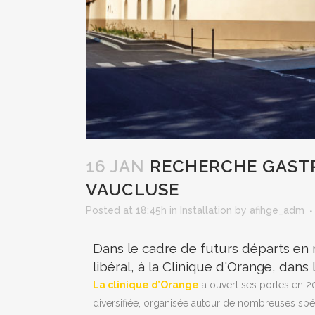
16 JAN
RECHERCHE GASTR
VAUCLUSE
Posted at 18:45h
in
Installation
by
afihge_adm
Dans le cadre de futurs départs en
libéral, à la Clinique d'Orange, dans
La clinique d’Orange
a ouvert ses portes en 20
diversifiée, organisée autour de nombreuses spécia