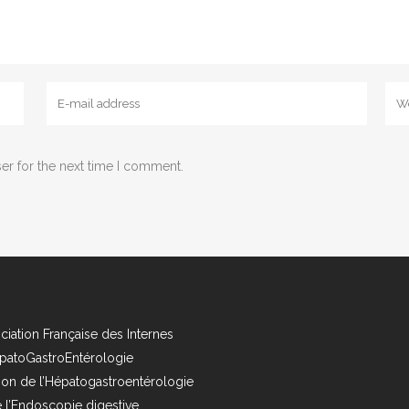
er for the next time I comment.
ciation Française des Internes
patoGastroEntérologie
ion de l’Hépatogastroentérologie
e l’Endoscopie digestive